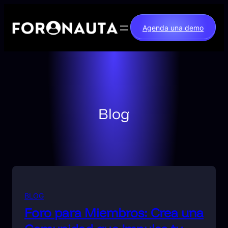
Saltar
al
Agenda una demo
contenido
Blog
BLOG
Foro para Miembros: Crea una