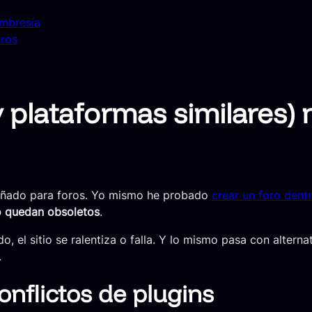
embresía
bros
plataformas similares) 
señado para foros. Yo mismo he probado
crear un foro dent
to quedan obsoletos
.
o, el sitio se ralentiza o falla. Y lo mismo pasa con altern
.
onflictos de plugins